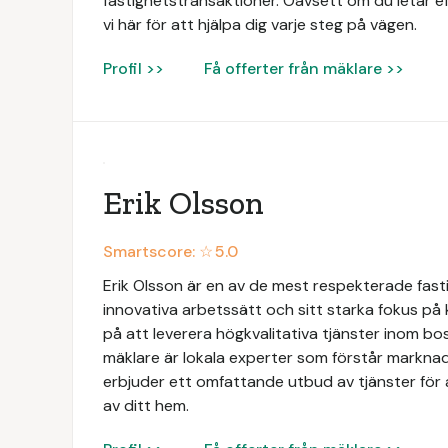
fastighetstransaktioner. Oavsett om du letar ef
vi här för att hjälpa dig varje steg på vägen.
Profil >>
Få offerter från mäklare >>
Erik Olsson
Smartscore: ☆
5.0
Erik Olsson är en av de mest respekterade fasti
innovativa arbetssätt och sitt starka fokus på
på att leverera högkvalitativa tjänster inom b
mäklare är lokala experter som förstår markna
erbjuder ett omfattande utbud av tjänster för at
av ditt hem.