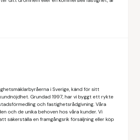
ter ditt drömhem eller en kommersiell fastighet, är
ghetsmäklarbyråerna i Sverige, känd för sitt
 kundnöjdhet. Grundad 1997, har vi byggt ett rykte
ostadsförmedling och fastighetsrådgivning. Våra
den och de unika behoven hos våra kunder. Vi
t säkerställa en framgångsrik försäljning eller köp