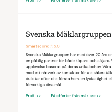
Profil >>
Få offerter från mäklare >>
Svenska Mäklargruppen
Smartscore: ☆
5.0
Svenska Mäklargruppen har med över 20 års e
en pålitlig partner för både köpare och säljare. 
upplevelse baserat på deras unika behov. Vå
med ett nätverk av kontakter för att säkerställ
du letar efter ditt första hem, en lyxfastighet ell
förverkliga dina mål.
Profil >>
Få offerter från mäklare >>