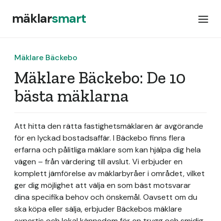
mäklar
smart
Mäklare Bäckebo
Mäklare Bäckebo: De 10
bästa mäklarna
Att hitta den rätta fastighetsmäklaren är avgörande
för en lyckad bostadsaffär. I Bäckebo finns flera
erfarna och pålitliga mäklare som kan hjälpa dig hela
vägen – från värdering till avslut. Vi erbjuder en
komplett jämförelse av mäklarbyråer i området, vilket
ger dig möjlighet att välja en som bäst motsvarar
dina specifika behov och önskemål. Oavsett om du
ska köpa eller sälja, erbjuder Bäckebos mäklare
expertis och lokal kännedom för en trygg och smidig