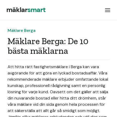
mäklar
smart
Mäklare Berga
Mäklare Berga: De 10
bästa mäklarna
Att hitta rätt fastighetsmäklare i Berga kan vara
avgörande för att göra en lyckad bostadsaffär. Våra
rekommenderade mäklare erbjuder omfattande lokal
kunskap, professionell rådgivning samt en personlig
lösning för varje kund. Oavsett om det gäller att sälja
din nuvarande bostad eller hitta ditt drömhem, står
våra mäklare vid din sida genom hela processen för
att säkerställa att allt går så smidigt som möjligt.
Jämför olika mäklares erbjudanden och välj den som