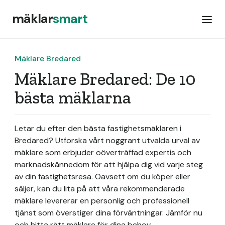
mäklar
smart
Mäklare Bredared
Mäklare Bredared: De 10
bästa mäklarna
Letar du efter den bästa fastighetsmäklaren i
Bredared? Utforska vårt noggrant utvalda urval av
mäklare som erbjuder oöverträffad expertis och
marknadskännedom för att hjälpa dig vid varje steg
av din fastighetsresa. Oavsett om du köper eller
säljer, kan du lita på att våra rekommenderade
mäklare levererar en personlig och professionell
tjänst som överstiger dina förväntningar. Jämför nu
och hitta rätt mäklare för dina behov.