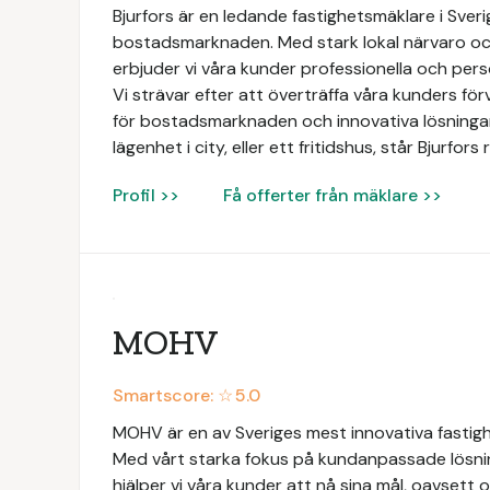
Bjurfors är en ledande fastighetsmäklare i Sve
bostadsmarknaden. Med stark lokal närvaro och
erbjuder vi våra kunder professionella och perso
Vi strävar efter att överträffa våra kunders f
för bostadsmarknaden och innovativa lösningar. 
lägenhet i city, eller ett fritidshus, står Bjurfo
Profil >>
Få offerter från mäklare >>
MOHV
Smartscore: ☆
5.0
MOHV är en av Sveriges mest innovativa fastig
Med vårt starka fokus på kundanpassade lösni
hjälper vi våra kunder att nå sina mål, oavsett 