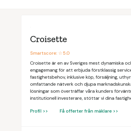
Croisette
Smartscore: ☆
5.0
Croisette är en av Sveriges mest dynamiska och
engagemang för att erbjuda förstklassig servic
fastighetsbehov, inklusive köp, försäljning, uth
omfattande nätverk och djupa marknadskunskap
lösningar som överträffar våra kunders förväntn
institutionell investerare, stöttar vi dina fasti
Profil >>
Få offerter från mäklare >>