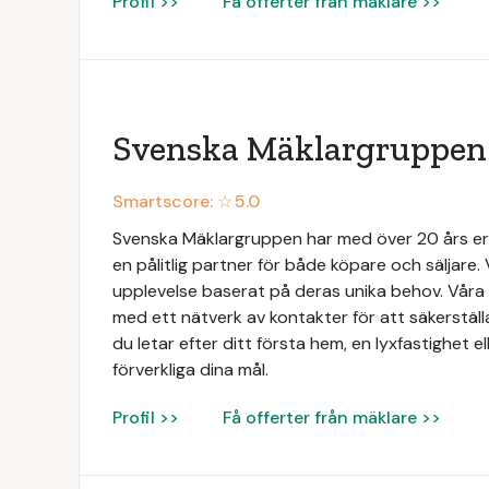
Profil >>
Få offerter från mäklare >>
Svenska Mäklargruppen
Smartscore: ☆
5.0
Svenska Mäklargruppen har med över 20 års e
en pålitlig partner för både köpare och säljare. 
upplevelse baserat på deras unika behov. Vå
med ett nätverk av kontakter för att säkerställ
du letar efter ditt första hem, en lyxfastighet ell
förverkliga dina mål.
Profil >>
Få offerter från mäklare >>