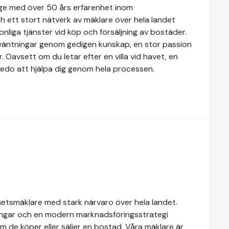
rige med över 50 års erfarenhet inom
 ett stort nätverk av mäklare över hela landet
nliga tjänster vid köp och försäljning av bostäder.
örväntningar genom gedigen kunskap, en stor passion
Oavsett om du letar efter en villa vid havet, en
rs redo att hjälpa dig genom hela processen.
hetsmäklare med stark närvaro över hela landet.
ngar och en modern marknadsföringsstrategi
om de köper eller säljer en bostad. Våra mäklare är