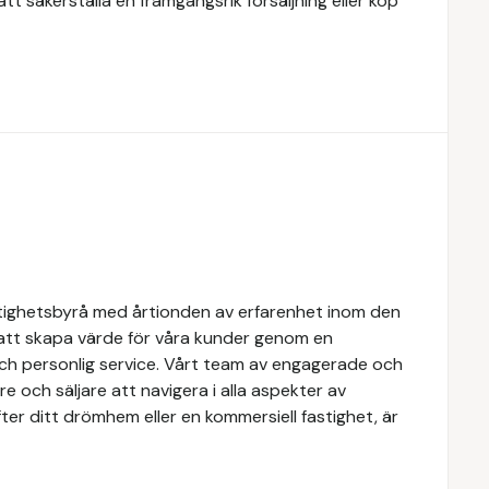
t säkerställa en framgångsrik försäljning eller köp
tighetsbyrå med årtionden av erfarenhet inom den
 att skapa värde för våra kunder genom en
och personlig service. Vårt team av engagerade och
e och säljare att navigera i alla aspekter av
ter ditt drömhem eller en kommersiell fastighet, är