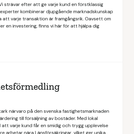
Vi strävar efter att ge varje kund en förstklassig
ra experter kombinerar djupgående marknadskunskap
a att varje transaktion är framgångsrik. Oavsett om
er en investering, finns vi här för att hjälpa dig
hetsförmedling
stark närvaro på den svenska fastighetsmarknaden
rdering till försäljning av bostäder. Med lokal
 att varje kund får en smidig och trygg upplevelse
e arbetar nära Länsförsäkringar, vilket ger unika