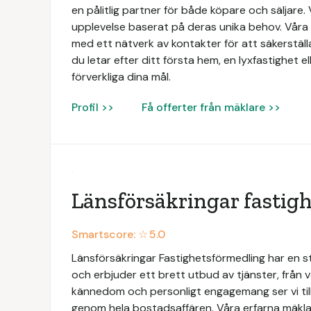
en pålitlig partner för både köpare och säljare. 
upplevelse baserat på deras unika behov. Vå
med ett nätverk av kontakter för att säkerställ
du letar efter ditt första hem, en lyxfastighet ell
förverkliga dina mål.
Profil >>
Få offerter från mäklare >>
Länsförsäkringar fastig
Smartscore: ☆
5.0
Länsförsäkringar Fastighetsförmedling har en 
och erbjuder ett brett utbud av tjänster, från vä
kännedom och personligt engagemang ser vi till
genom hela bostadsaffären. Våra erfarna mäklar