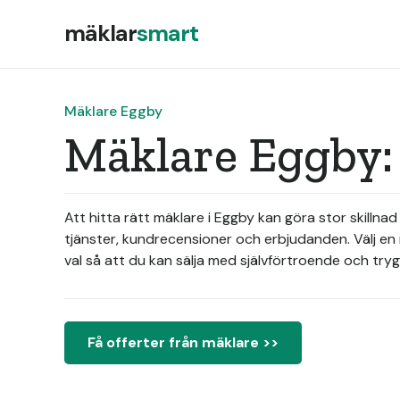
mäklar
smart
Mäklare Eggby
Mäklare Eggby:
Att hitta rätt mäklare i Eggby kan göra stor skilln
tjänster, kundrecensioner och erbjudanden. Välj en m
val så att du kan sälja med självförtroende och try
Få offerter från mäklare >>