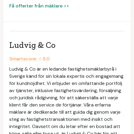
Få offerter från mäklare >>
Ludvig & Co
Smartscore: ☆
5.0
Ludvig & Co är en ledande fastighetsmäklarbyrå i
Sverige känd för sin lokala expertis och engagemang
för kundnöjdhet. Vi erbjuder en omfattande portfölj
av tjänster, inklusive fastighetsvärdering, försäljning
och juridisk rådgivning, för att säkerställa att varje
klient får den service de förtjänar. Våra erfarna
mäklare är dedikerade till att guida dig genom varje
steg av fastighetstransaktionen med insikt och
integritet. Oavsett om du letar efter en bostad att
köpa, sälja eller hyra ut, är Ludvig & Co här för att