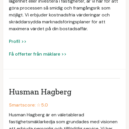
lägenhet eller investera i fastigheter, är vi här för att
göra processen så smidig och framgångsrik som
möjligt. Vi erbjuder kostnadsfria värderingar och
skräddarsydda marknadsföringsplaner för att
maximera värdet på din bostadsaffär.
Profil >>
Få offerter från mäklare >>
Husman Hagberg
Smartscore: ☆
5.0
Husman Hagberg är en väletablerad
fastighetsmäklarkedja som grundades med visionen
att erbjuda personlig och tillförlitlig service. Vi har