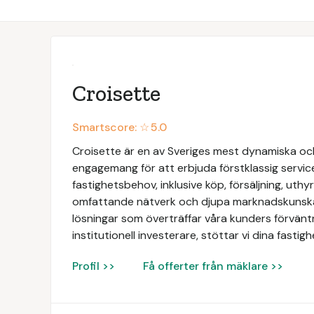
Croisette
Smartscore: ☆
5.0
Croisette är en av Sveriges mest dynamiska och
engagemang för att erbjuda förstklassig servic
fastighetsbehov, inklusive köp, försäljning, uth
omfattande nätverk och djupa marknadskunskap
lösningar som överträffar våra kunders förväntn
institutionell investerare, stöttar vi dina fasti
Profil >>
Få offerter från mäklare >>