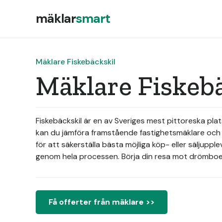
mäklar
smart
Mäklare Fiskebäckskil
Mäklare Fiskebä
Fiskebäckskil är en av Sveriges mest pittoreska pla
kan du jämföra framstående fastighetsmäklare och h
för att säkerställa bästa möjliga köp- eller säljuppl
genom hela processen. Börja din resa mot drömboe
Få offerter från mäklare >>