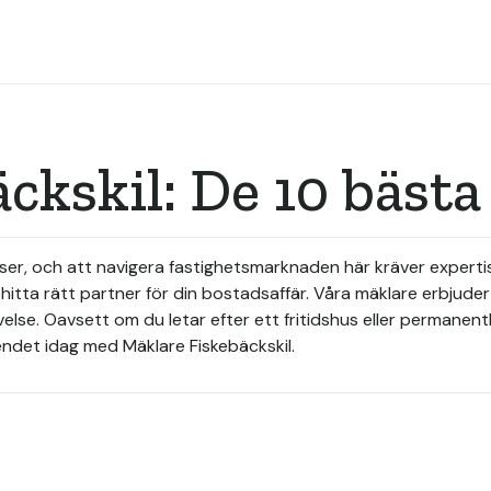
ckskil: De 10 bäst
tser, och att navigera fastighetsmarknaden här kräver expert
itta rätt partner för din bostadsaffär. Våra mäklare erbjude
evelse. Oavsett om du letar efter ett fritidshus eller permanent
ndet idag med Mäklare Fiskebäckskil.