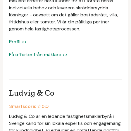
mäklare arbetar nära kunder för att förstå deras
individuella behov och leverera skräddarsydda
lösningar - oavsett om det gäller bostadsrätt, villa,
fritidshus eller tomter. Vi är din pålitliga partner
genom hela fastighetsprocessen.
Profil >>
Få offerter från mäklare >>
Ludvig & Co
Smartscore: ☆
5.0
Ludvig & Co är en ledande fastighetsmäklarbyrå i
Sverige känd för sin lokala expertis och engagemang
för kundnöjdhet. Vi erbjuder en omfattande portfölj