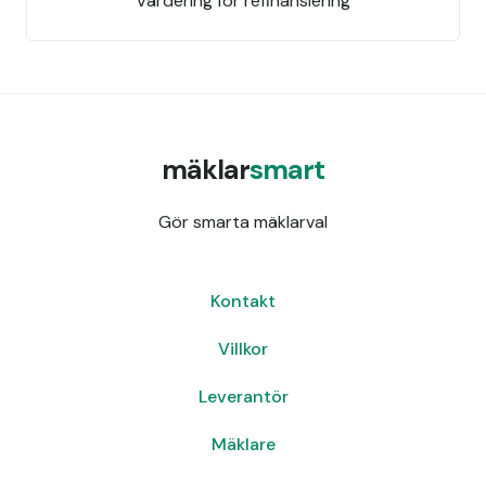
Värdering för refinansiering
mäklar
smart
Gör smarta mäklarval
Kontakt
Villkor
Leverantör
Mäklare