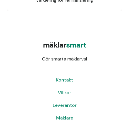
Värdering för refinansiering
mäklar
smart
Gör smarta mäklarval
Kontakt
Villkor
Leverantör
Mäklare