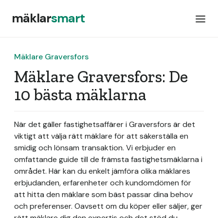
mäklar
smart
Mäklare Graversfors
Mäklare Graversfors: De
10 bästa mäklarna
När det gäller fastighetsaffärer i Graversfors är det
viktigt att välja rätt mäklare för att säkerställa en
smidig och lönsam transaktion. Vi erbjuder en
omfattande guide till de främsta fastighetsmäklarna i
området. Här kan du enkelt jämföra olika mäklares
erbjudanden, erfarenheter och kundomdömen för
att hitta den mäklare som bäst passar dina behov
och preferenser. Oavsett om du köper eller säljer, ger
rätt mäklare dig den expertis och det stöd du