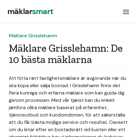
mäklar
smart
Mäklare Grisslehamn
Mäklare Grisslehamn: De
10 bästa mäklarna
Att hitta rätt fastighetsmäklare är avgörande när du
ska köpa eller sälja bostad. I Grisslehamn finns det
flera kunniga och erfarna mäklare som kan guida dig
genom processen. Med vår tjänst kan du enkelt
jämföra olika mäklare baserat på erfarenhet,
tjänsteutbud och kundomdömen, för att säkerställa
att du får bästa möjliga service och resultat. Oavsett
om du letar efter en bostadsrätt vid kusten eller ett
charmigt fritidshus har vi informationen du behöver