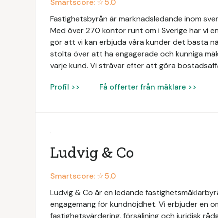
Smartscore: ☆
5.0
Fastighetsbyrån är marknadsledande inom svens
Med över 270 kontor runt om i Sverige har vi en
gör att vi kan erbjuda våra kunder det bästa när
stolta över att ha engagerade och kunniga mäk
varje kund. Vi strävar efter att göra bostadsaff
Profil >>
Få offerter från mäklare >>
Ludvig & Co
Smartscore: ☆
5.0
Ludvig & Co är en ledande fastighetsmäklarbyrå 
engagemang för kundnöjdhet. Vi erbjuder en omf
fastighetsvärdering, försäljning och juridisk rådg