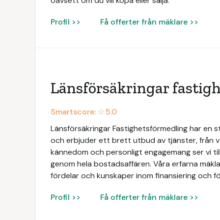
oavsett om du vill köpa eller sälja.
Profil >>
Få offerter från mäklare >>
Länsförsäkringar fastig
Smartscore: ☆
5.0
Länsförsäkringar Fastighetsförmedling har en 
och erbjuder ett brett utbud av tjänster, från vä
kännedom och personligt engagemang ser vi till
genom hela bostadsaffären. Våra erfarna mäklar
fördelar och kunskaper inom finansiering och fö
Profil >>
Få offerter från mäklare >>