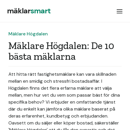
mäklar
smart
Mäklare Högdalen
Mäklare Högdalen: De 10
bästa mäklarna
Att hitta rätt fastighetsmäklare kan vara skillnaden
mellan en smidig och stressfri bostadsaffär. I
Högdalen finns det flera erfarna mäklare att välja
mellan, men hur vet du vem som passar bäst för dina
specifika behov? Vi erbjuder en omfattande tjänst
där du enkelt kan jämföra olika mäklare baserat på
deras erfarenhet, kundbetyg och erbjudanden.
Oavsett om du säljer eller köper bostad, säkerställer
'Mäklare Högdalen' att du får den expertis och det