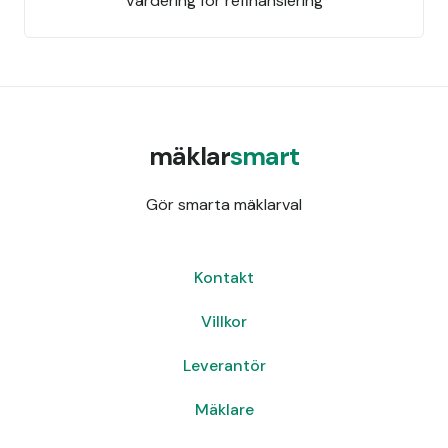
Värdering för refinansiering
mäklar
smart
Gör smarta mäklarval
Kontakt
Villkor
Leverantör
Mäklare