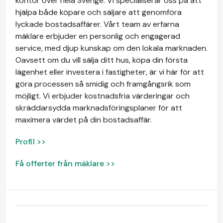
kontor över hela Sverige. Vi specialiserar oss på att
hjälpa både köpare och säljare att genomföra
lyckade bostadsaffärer. Vårt team av erfarna
mäklare erbjuder en personlig och engagerad
service, med djup kunskap om den lokala marknaden.
Oavsett om du vill sälja ditt hus, köpa din första
lägenhet eller investera i fastigheter, är vi här för att
göra processen så smidig och framgångsrik som
möjligt. Vi erbjuder kostnadsfria värderingar och
skräddarsydda marknadsföringsplaner för att
maximera värdet på din bostadsaffär.
Profil >>
Få offerter från mäklare >>