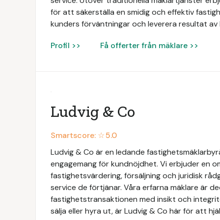
service. Utöver traditionella mäklartjänster e
för att säkerställa en smidig och effektiv fastigh
kunders förväntningar och leverera resultat av 
Profil >>
Få offerter från mäklare >>
Ludvig & Co
Smartscore: ☆
5.0
Ludvig & Co är en ledande fastighetsmäklarbyrå 
engagemang för kundnöjdhet. Vi erbjuder en omf
fastighetsvärdering, försäljning och juridisk rådg
service de förtjänar. Våra erfarna mäklare är de
fastighetstransaktionen med insikt och integri
sälja eller hyra ut, är Ludvig & Co här för att hj