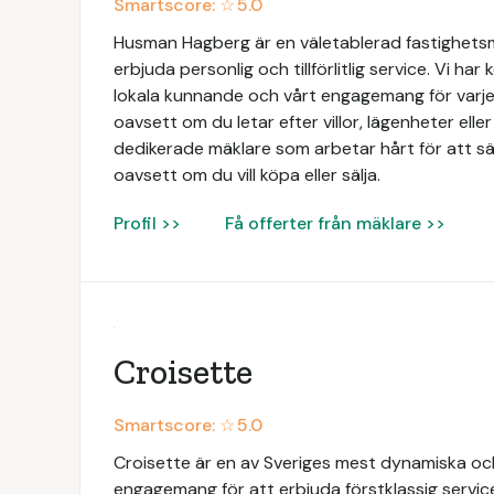
Smartscore: ☆
5.0
Husman Hagberg är en väletablerad fastighets
erbjuda personlig och tillförlitlig service. Vi har
lokala kunnande och vårt engagemang för varje 
oavsett om du letar efter villor, lägenheter elle
dedikerade mäklare som arbetar hårt för att säk
oavsett om du vill köpa eller sälja.
Profil >>
Få offerter från mäklare >>
Croisette
Smartscore: ☆
5.0
Croisette är en av Sveriges mest dynamiska och
engagemang för att erbjuda förstklassig servic