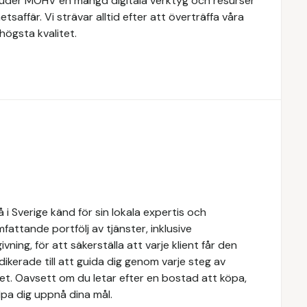
rbjuder MOHV en mängd digitala verktyg och resurser
etsaffär. Vi strävar alltid efter att överträffa våra
högsta kvalitet.
i Sverige känd för sin lokala expertis och
attande portfölj av tjänster, inklusive
ivning, för att säkerställa att varje klient får den
dikerade till att guida dig genom varje steg av
tet. Oavsett om du letar efter en bostad att köpa,
älpa dig uppnå dina mål.