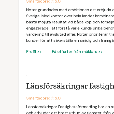
Smartscore: ☆
5.0
Notar grundades med ambitionen att erbjuda e
Sverige. Med kontor över hela landet kombinerar
bästa möjliga resultat vid både köp och försäljn
engagerade i att förstå varje kunds unika beh
värdering till avslutad affär. Notar prioriterar 
kunder för att säkerställa en smidig och framgån
Profil >>
Få offerter från mäklare >>
Länsförsäkringar fastig
Smartscore: ☆
5.0
Länsförsäkringar Fastighetsförmedling har en 
och erbjuder ett brett utbud av tjänster, från vä