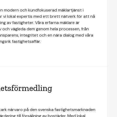
n modern och kundfokuserad mäklartjänst i
 vi lokal expertis med ett brett nätverk för att nå
ing av fastigheter. Våra erfarna mäklare är
ov och vägleda dem genom hela processen, från
transparens, integritet och en nära dialog med våra
gsrik fastighetsaffär.
hetsförmedling
stark närvaro på den svenska fastighetsmarknaden
rdering till försäljning av bostäder. Med lokal