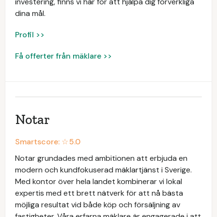
investering, finns vi här för att hjälpa dig förverkliga
dina mål.
Profil >>
Få offerter från mäklare >>
Notar
Smartscore: ☆
5.0
Notar grundades med ambitionen att erbjuda en
modern och kundfokuserad mäklartjänst i Sverige.
Med kontor över hela landet kombinerar vi lokal
expertis med ett brett nätverk för att nå bästa
möjliga resultat vid både köp och försäljning av
fastigheter. Våra erfarna mäklare är engagerade i att