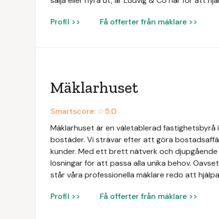
sälja eller hyra ut, är Ludvig & Co här för att hj
Profil >>
Få offerter från mäklare >>
Mäklarhuset
Smartscore: ☆
5.0
Mäklarhuset är en väletablerad fastighetsbyrå i
bostäder. Vi strävar efter att göra bostadsaffä
kunder. Med ett brett nätverk och djupgåend
lösningar för att passa alla unika behov. Oavsett
står våra professionella mäklare redo att hjälpa
Profil >>
Få offerter från mäklare >>