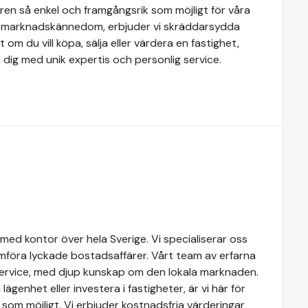
ren så enkel och framgångsrik som möjligt för våra
e marknadskännedom, erbjuder vi skräddarsydda
 om du vill köpa, sälja eller värdera en fastighet,
 dig med unik expertis och personlig service.
med kontor över hela Sverige. Vi specialiserar oss
mföra lyckade bostadsaffärer. Vårt team av erfarna
service, med djup kunskap om den lokala marknaden.
lägenhet eller investera i fastigheter, är vi här för
som möjligt. Vi erbjuder kostnadsfria värderingar