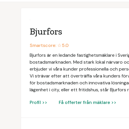
Bjurfors
Smartscore: ☆
5.0
Bjurfors är en ledande fastighetsmäklare i Sve
bostadsmarknaden. Med stark lokal närvaro och
erbjuder vi våra kunder professionella och perso
Vi strävar efter att överträffa våra kunders f
för bostadsmarknaden och innovativa lösningar. 
lägenhet i city, eller ett fritidshus, står Bjurfo
Profil >>
Få offerter från mäklare >>