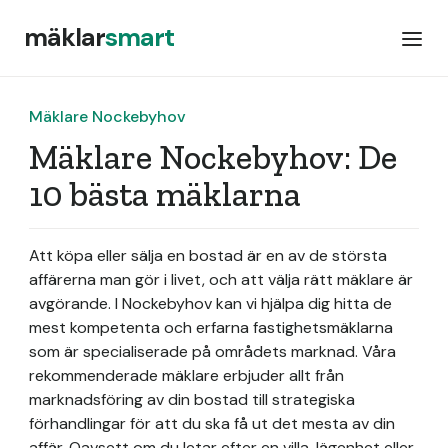
mäklar
smart
Mäklare Nockebyhov
Mäklare Nockebyhov: De
10 bästa mäklarna
Att köpa eller sälja en bostad är en av de största
affärerna man gör i livet, och att välja rätt mäklare är
avgörande. I Nockebyhov kan vi hjälpa dig hitta de
mest kompetenta och erfarna fastighetsmäklarna
som är specialiserade på områdets marknad. Våra
rekommenderade mäklare erbjuder allt från
marknadsföring av din bostad till strategiska
förhandlingar för att du ska få ut det mesta av din
affär. Oavsett om du letar efter en villa, lägenhet eller