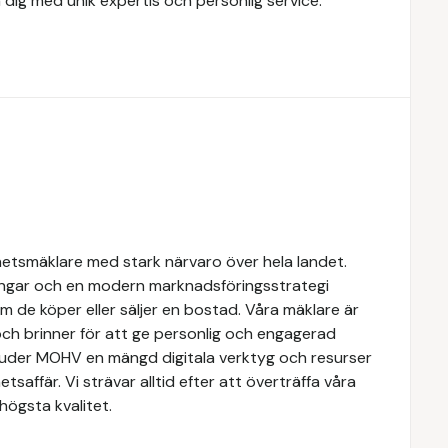
 dig med unik expertis och personlig service.
hetsmäklare med stark närvaro över hela landet.
ngar och en modern marknadsföringsstrategi
om de köper eller säljer en bostad. Våra mäklare är
ch brinner för att ge personlig och engagerad
rbjuder MOHV en mängd digitala verktyg och resurser
etsaffär. Vi strävar alltid efter att överträffa våra
högsta kvalitet.