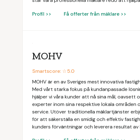
står våra professionella mäklare redo att hjälpa
Profil >>
Få offerter från mäklare >>
MOHV
Smartscore: ☆
5.0
MOHV är en av Sveriges mest innovativa fastig
Med vårt starka fokus på kundanpassade lösni
hjälper vi våra kunder att nå sina mål, oavsett 
experter inom sina respektive lokala områden o
service. Utöver traditionella mäklartjänster e
för att säkerställa en smidig och effektiv fastigh
kunders förväntningar och leverera resultat av 