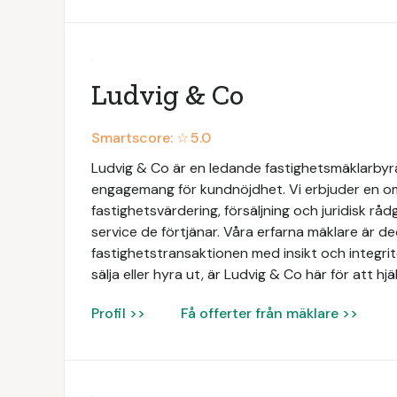
Ludvig & Co
Smartscore: ☆
5.0
Ludvig & Co är en ledande fastighetsmäklarbyrå 
engagemang för kundnöjdhet. Vi erbjuder en omf
fastighetsvärdering, försäljning och juridisk rådg
service de förtjänar. Våra erfarna mäklare är de
fastighetstransaktionen med insikt och integri
sälja eller hyra ut, är Ludvig & Co här för att hj
Profil >>
Få offerter från mäklare >>