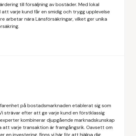
rdering till försäljning av bostäder. Med lokal
 att varje kund får en smidig och trygg upplevelse
e arbetar nära Länsförsäkringar, vilket ger unika
rsäkring.
rfarenhet på bostadsmarknaden etablerat sig som
Vi strävar efter att ge varje kund en förstklassig
ra experter kombinerar djupgående marknadskunskap
a att varje transaktion är framgångsrik. Oavsett om
er en investering, finns vi här för att hjälpa dig