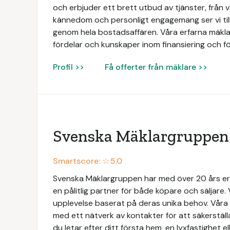
och erbjuder ett brett utbud av tjänster, från vä
kännedom och personligt engagemang ser vi till
genom hela bostadsaffären. Våra erfarna mäklar
fördelar och kunskaper inom finansiering och fö
Profil >>
Få offerter från mäklare >>
Svenska Mäklargruppen
Smartscore: ☆
5.0
Svenska Mäklargruppen har med över 20 års e
en pålitlig partner för både köpare och säljare. 
upplevelse baserat på deras unika behov. Vå
med ett nätverk av kontakter för att säkerställ
du letar efter ditt första hem, en lyxfastighet ell