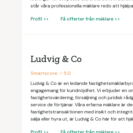
står våra professionella mäklare redo att hjälpa
Profil >>
Få offerter från mäklare >>
Ludvig & Co
Smartscore: ☆
5.0
Ludvig & Co är en ledande fastighetsmäklarbyrå 
engagemang för kundnöjdhet. Vi erbjuder en omf
fastighetsvärdering, försäljning och juridisk rådg
service de förtjänar. Våra erfarna mäklare är de
fastighetstransaktionen med insikt och integri
sälja eller hyra ut, är Ludvig & Co här för att hj
Profil >>
Få offerter från mäklare >>