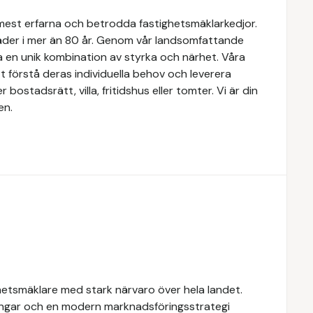
 mest erfarna och betrodda fastighetsmäklarkedjor.
täder i mer än 80 år. Genom vår landsomfattande
a en unik kombination av styrka och närhet. Våra
 förstå deras individuella behov och leverera
ostadsrätt, villa, fritidshus eller tomter. Vi är din
en.
hetsmäklare med stark närvaro över hela landet.
ngar och en modern marknadsföringsstrategi