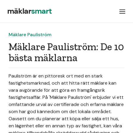
mäklar
smart
Mäklare Pauliström
Mäklare Pauliström: De 10
bästa mäklarna
Pauliström är en pittoresk ort med en stark
fastighetsmarknad, och att hitta rätt mäklare kan
vara avgörande för att göra en framgångsrik
fastighetsaffär. På 'Mäklare Pauliström' erbjuder vi ett
omfattande urval av certifierade och erfarna mäklare
som har god kännedom om det lokala området.
Oavsett om du planerar att köpa eller sälja ett hus,
en lägenhet eller en annan typ av fastighet, kan våra
mäklare tillhandahålla skräddarsydd rådgivning och