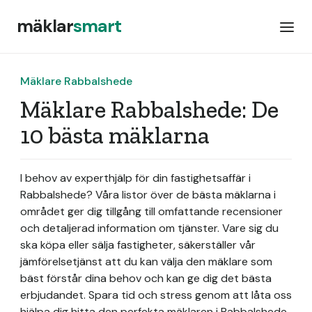
mäklar
smart
Mäklare Rabbalshede
Mäklare Rabbalshede: De
10 bästa mäklarna
I behov av experthjälp för din fastighetsaffär i
Rabbalshede? Våra listor över de bästa mäklarna i
området ger dig tillgång till omfattande recensioner
och detaljerad information om tjänster. Vare sig du
ska köpa eller sälja fastigheter, säkerställer vår
jämförelsetjänst att du kan välja den mäklare som
bäst förstår dina behov och kan ge dig det bästa
erbjudandet. Spara tid och stress genom att låta oss
hjälpa dig hitta den perfekta mäklaren i Rabbalshede.