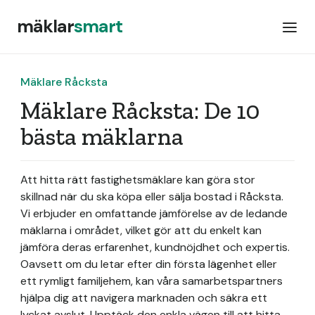
mäklar
smart
Mäklare Råcksta
Mäklare Råcksta: De 10
bästa mäklarna
Att hitta rätt fastighetsmäklare kan göra stor
skillnad när du ska köpa eller sälja bostad i Råcksta.
Vi erbjuder en omfattande jämförelse av de ledande
mäklarna i området, vilket gör att du enkelt kan
jämföra deras erfarenhet, kundnöjdhet och expertis.
Oavsett om du letar efter din första lägenhet eller
ett rymligt familjehem, kan våra samarbetspartners
hjälpa dig att navigera marknaden och säkra ett
lyckat avslut. Upptäck den enkla vägen till att hitta