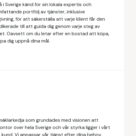
i Sverige känd för sin lokala expertis och
attande portfölj av tjänster, inklusive
ivning, för att säkerställa att varje klient får den
dikerade till att guida dig genom varje steg av
tet. Oavsett om du letar efter en bostad att köpa,
älpa dig uppnå dina mål.
mäklarkedja som grundades med visionen att
 kontor över hela Sverige och vår styrka ligger i vårt
kund. Vi anpassar vår tjänst efter dina behov,