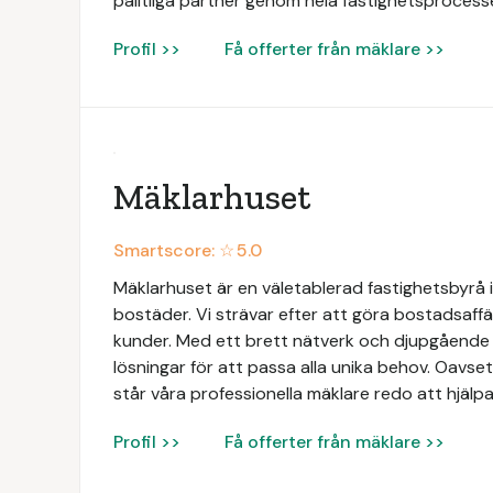
pålitliga partner genom hela fastighetsprocess
Profil >>
Få offerter från mäklare >>
Mäklarhuset
Smartscore: ☆
5.0
Mäklarhuset är en väletablerad fastighetsbyrå i
bostäder. Vi strävar efter att göra bostadsaffä
kunder. Med ett brett nätverk och djupgåend
lösningar för att passa alla unika behov. Oavsett
står våra professionella mäklare redo att hjälpa
Profil >>
Få offerter från mäklare >>