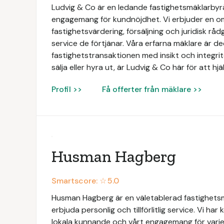
Ludvig & Co är en ledande fastighetsmäklarbyrå 
engagemang för kundnöjdhet. Vi erbjuder en omf
fastighetsvärdering, försäljning och juridisk rådg
service de förtjänar. Våra erfarna mäklare är de
fastighetstransaktionen med insikt och integri
sälja eller hyra ut, är Ludvig & Co här för att hj
Profil >>
Få offerter från mäklare >>
Husman Hagberg
Smartscore: ☆
5.0
Husman Hagberg är en väletablerad fastighets
erbjuda personlig och tillförlitlig service. Vi har
lokala kunnande och vårt engagemang för varje 