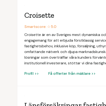
Croisette
Smartscore: ☆
5.0
Croisette är en av Sveriges mest dynamiska och
engagemang för att erbjuda förstklassig servic
fastighetsbehov, inklusive köp, försäljning, uth
omfattande nätverk och djupa marknadskunskap
lösningar som överträffar våra kunders förväntn
institutionell investerare, stöttar vi dina fasti
Profil >>
Få offerter från mäklare >>
Länsförsäkringar fastig