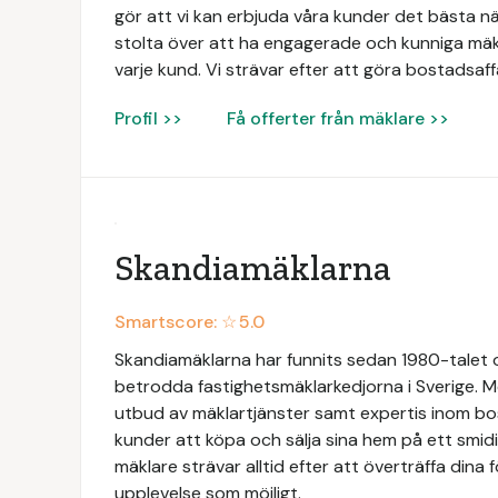
gör att vi kan erbjuda våra kunder det bästa när
stolta över att ha engagerade och kunniga mäk
varje kund. Vi strävar efter att göra bostadsaff
Profil >>
Få offerter från mäklare >>
Skandiamäklarna
Smartscore: ☆
5.0
Skandiamäklarna har funnits sedan 1980-talet oc
betrodda fastighetsmäklarkedjorna i Sverige. Me
utbud av mäklartjänster samt expertis inom bos
kunder att köpa och sälja sina hem på ett smid
mäklare strävar alltid efter att överträffa dina 
upplevelse som möjligt.