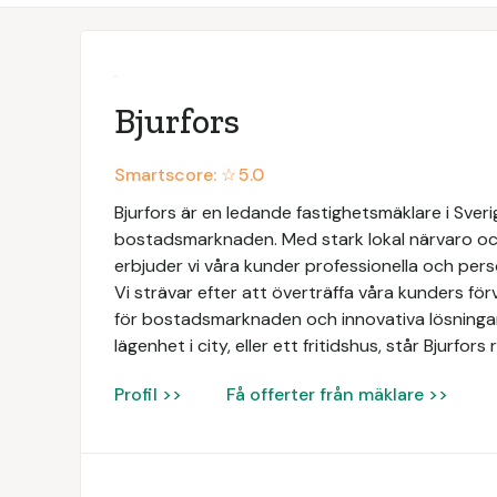
Bjurfors
Smartscore: ☆
5.0
Bjurfors är en ledande fastighetsmäklare i Sve
bostadsmarknaden. Med stark lokal närvaro och
erbjuder vi våra kunder professionella och perso
Vi strävar efter att överträffa våra kunders f
för bostadsmarknaden och innovativa lösningar. 
lägenhet i city, eller ett fritidshus, står Bjurfo
Profil >>
Få offerter från mäklare >>