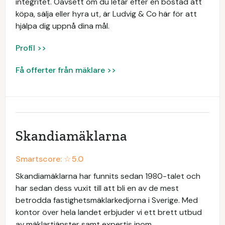
integritet. Oavsett om du letar efter en bostad att
köpa, sälja eller hyra ut, är Ludvig & Co här för att
hjälpa dig uppnå dina mål.
Profil >>
Få offerter från mäklare >>
Skandiamäklarna
Smartscore: ☆
5.0
Skandiamäklarna har funnits sedan 1980-talet och
har sedan dess vuxit till att bli en av de mest
betrodda fastighetsmäklarkedjorna i Sverige. Med
kontor över hela landet erbjuder vi ett brett utbud
av mäklartjänster samt expertis inom