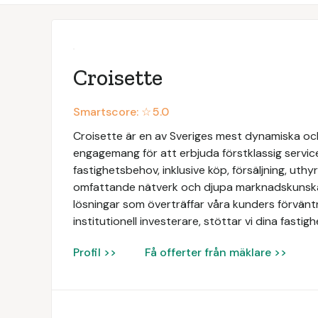
Croisette
Smartscore: ☆
5.0
Croisette är en av Sveriges mest dynamiska och
engagemang för att erbjuda förstklassig servic
fastighetsbehov, inklusive köp, försäljning, uth
omfattande nätverk och djupa marknadskunskap
lösningar som överträffar våra kunders förväntn
institutionell investerare, stöttar vi dina fasti
Profil >>
Få offerter från mäklare >>