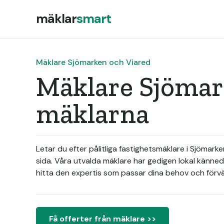
mäklar
smart
Mäklare Sjömarken och Viared
Mäklare Sjömark
mäklarna
Letar du efter pålitliga fastighetsmäklare i Sjömark
sida. Våra utvalda mäklare har gedigen lokal känned
hitta den expertis som passar dina behov och förvän
Få offerter från mäklare >>