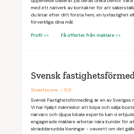
upplevelse baserat på deras unika behov. Vå
med ett nätverk av kontakter för att säkerställ
du letar efter ditt första hem, en lyxfastighet ell
förverkliga dina mål.
Profil >>
Få offerter från mäklare >>
Svensk fastighetsförmed
Smartscore: ☆
5.0
Svensk Fastighetsförmedling är en av Sveriges
Vi har hjälpt människor att köpa och sälja bos
närvaro och djupa lokala expertis kan vi erbjud
engagerade mäklare arbetar nära kunder för att
skräddarsydda lösningar - oavsett om det gäller b