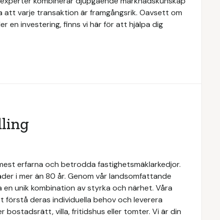
ra experter kombinerar djupgående marknadskunskap
a att varje transaktion är framgångsrik. Oavsett om
er en investering, finns vi här för att hjälpa dig
ling
 mest erfarna och betrodda fastighetsmäklarkedjor.
täder i mer än 80 år. Genom vår landsomfattande
a en unik kombination av styrka och närhet. Våra
 förstå deras individuella behov och leverera
ostadsrätt, villa, fritidshus eller tomter. Vi är din