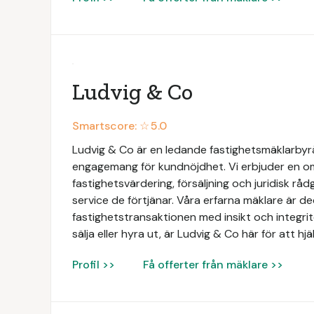
Ludvig & Co
Smartscore: ☆
5.0
Ludvig & Co är en ledande fastighetsmäklarbyrå 
engagemang för kundnöjdhet. Vi erbjuder en omf
fastighetsvärdering, försäljning och juridisk rådg
service de förtjänar. Våra erfarna mäklare är de
fastighetstransaktionen med insikt och integri
sälja eller hyra ut, är Ludvig & Co här för att hj
Profil >>
Få offerter från mäklare >>