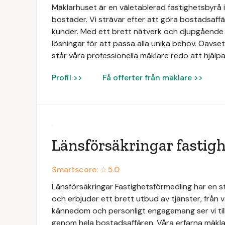
Mäklarhuset är en väletablerad fastighetsbyrå i
bostäder. Vi strävar efter att göra bostadsaffä
kunder. Med ett brett nätverk och djupgåend
lösningar för att passa alla unika behov. Oavsett
står våra professionella mäklare redo att hjälpa
Profil >>
Få offerter från mäklare >>
Länsförsäkringar fastig
Smartscore: ☆
5.0
Länsförsäkringar Fastighetsförmedling har en 
och erbjuder ett brett utbud av tjänster, från vä
kännedom och personligt engagemang ser vi till
genom hela bostadsaffären. Våra erfarna mäklar