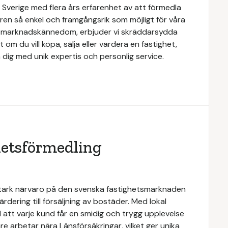
 Sverige med flera års erfarenhet av att förmedla
ren så enkel och framgångsrik som möjligt för våra
e marknadskännedom, erbjuder vi skräddarsydda
 om du vill köpa, sälja eller värdera en fastighet,
 dig med unik expertis och personlig service.
hetsförmedling
stark närvaro på den svenska fastighetsmarknaden
rdering till försäljning av bostäder. Med lokal
 att varje kund får en smidig och trygg upplevelse
e arbetar nära Länsförsäkringar, vilket ger unika