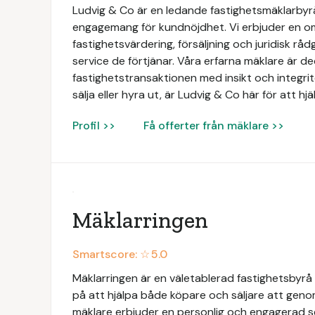
Ludvig & Co är en ledande fastighetsmäklarbyrå 
engagemang för kundnöjdhet. Vi erbjuder en omf
fastighetsvärdering, försäljning och juridisk rådg
service de förtjänar. Våra erfarna mäklare är de
fastighetstransaktionen med insikt och integri
sälja eller hyra ut, är Ludvig & Co här för att hj
Profil >>
Få offerter från mäklare >>
Mäklarringen
Smartscore: ☆
5.0
Mäklarringen är en väletablerad fastighetsbyrå 
på att hjälpa både köpare och säljare att geno
mäklare erbjuder en personlig och engagerad 