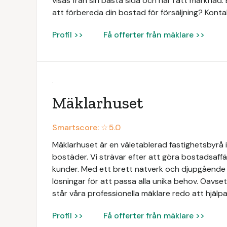
visas från sin bästa sida och når rätt marknad. 
att förbereda din bostad för försäljning? Konta
Profil >>
Få offerter från mäklare >>
Mäklarhuset
Smartscore: ☆
5.0
Mäklarhuset är en väletablerad fastighetsbyrå i
bostäder. Vi strävar efter att göra bostadsaffä
kunder. Med ett brett nätverk och djupgåend
lösningar för att passa alla unika behov. Oavsett
står våra professionella mäklare redo att hjälpa
Profil >>
Få offerter från mäklare >>