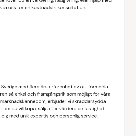
Behöver du en värdering, rådgivning, eller hjälp med
kta oss för en kostnadsfri konsultation.
 Sverige med flera års erfarenhet av att förmedla
ren så enkel och framgångsrik som möjligt för våra
e marknadskännedom, erbjuder vi skräddarsydda
 om du vill köpa, sälja eller värdera en fastighet,
 dig med unik expertis och personlig service.