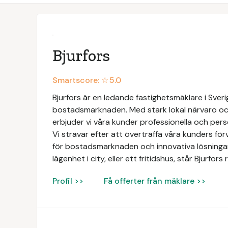
Bjurfors
Smartscore: ☆
5.0
Bjurfors är en ledande fastighetsmäklare i Sve
bostadsmarknaden. Med stark lokal närvaro och
erbjuder vi våra kunder professionella och perso
Vi strävar efter att överträffa våra kunders f
för bostadsmarknaden och innovativa lösningar. 
lägenhet i city, eller ett fritidshus, står Bjurfo
Profil >>
Få offerter från mäklare >>