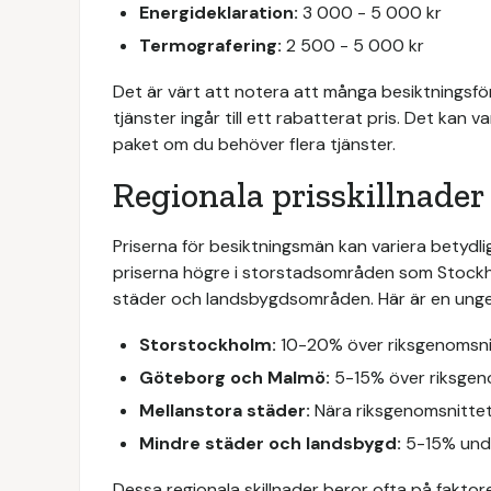
Energideklaration:
3 000 - 5 000 kr
Termografering:
2 500 - 5 000 kr
Det är värt att notera att många besiktningsfö
tjänster ingår till ett rabatterat pris. Det kan 
paket om du behöver flera tjänster.
Regionala prisskillnader
Priserna för besiktningsmän kan variera betydligt
priserna högre i storstadsområden som Stock
städer och landsbygdsområden. Här är en ungefär
Storstockholm:
10-20% över riksgenomsni
Göteborg och Malmö:
5-15% över riksgen
Mellanstora städer:
Nära riksgenomsnitte
Mindre städer och landsbygd:
5-15% unde
Dessa regionala skillnader beror ofta på fakt