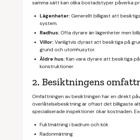
samma sätt kan olika bostadstyper påverka pri
Lägenheter:
Generellt billigast att besikt
system.
Radhus:
Ofta dyrare än lägenheter men billig
Villor:
Vanligtvis dyrast att besiktiga på g
grund och utomhusytor.
Äldre hus:
Kan vara dyrare att besiktiga på
konstruktioner.
2. Besiktningens omfatt
Omfattningen av besiktningen har en direkt på
överlåtelsebesiktning är oftast det billigaste 
specialiserade inspektioner ökar kostnaden. Exe
Fuktmätning i badrum och kök
Radonmätning