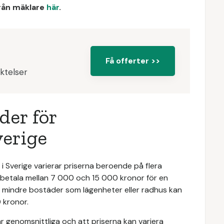
från mäklare
här
.
Få offerter >>
ktelser
er för
verige
i Sverige varierar priserna beroende på flera
t betala mellan 7 000 och 15 000 kronor för en
ör mindre bostäder som lägenheter eller radhus kan
 kronor.
är genomsnittliga och att priserna kan variera