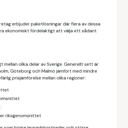
retag erbjuder paketlösningar där flera av dessa
vara ekonomiskt fördelaktigt att välja ett sådant
 mellan olika delar av Sverige. Generellt sett är
holm, Göteborg och Malmö jämfört med mindre
lig prisjämförelse mellan olika regioner:
ttet
omsnittet
t
r riksgenomsnittet
orer som högre levnadskostnader och större