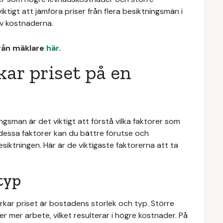
ktigt att jämföra priser från flera besiktningsmän i
 av kostnaderna.
från mäklare
här
.
ar priset på en
gsman är det viktigt att förstå vilka faktorer som
essa faktorer kan du bättre förutse och
siktningen. Här är de viktigaste faktorerna att ta
 typ
ar priset är bostadens storlek och typ. Större
r mer arbete, vilket resulterar i högre kostnader. På