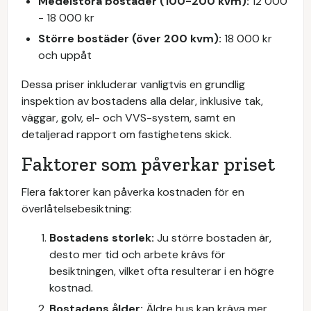
Medelstora bostäder (100-200 kvm):
12 000
- 18 000 kr
Större bostäder (över 200 kvm):
18 000 kr
och uppåt
Dessa priser inkluderar vanligtvis en grundlig
inspektion av bostadens alla delar, inklusive tak,
väggar, golv, el- och VVS-system, samt en
detaljerad rapport om fastighetens skick.
Faktorer som påverkar priset
Flera faktorer kan påverka kostnaden för en
överlåtelsebesiktning:
Bostadens storlek:
Ju större bostaden är,
desto mer tid och arbete krävs för
besiktningen, vilket ofta resulterar i en högre
kostnad.
Bostadens ålder:
Äldre hus kan kräva mer