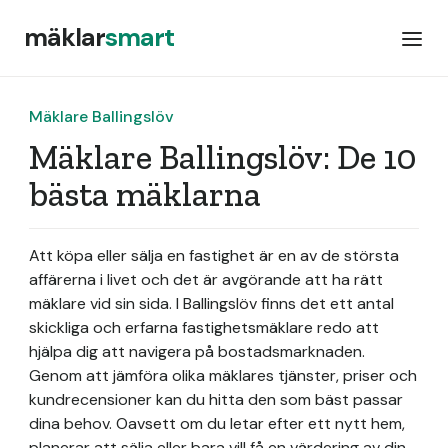
mäklar
smart
Mäklare Ballingslöv
Mäklare Ballingslöv: De 10
bästa mäklarna
Att köpa eller sälja en fastighet är en av de största
affärerna i livet och det är avgörande att ha rätt
mäklare vid sin sida. I Ballingslöv finns det ett antal
skickliga och erfarna fastighetsmäklare redo att
hjälpa dig att navigera på bostadsmarknaden.
Genom att jämföra olika mäklares tjänster, priser och
kundrecensioner kan du hitta den som bäst passar
dina behov. Oavsett om du letar efter ett nytt hem,
planerar att sälja eller bara vill få en värdering av din