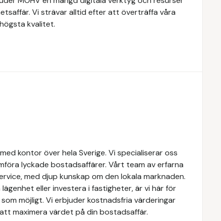
rbjuder MOHV en mängd digitala verktyg och resurser
etsaffär. Vi strävar alltid efter att överträffa våra
högsta kvalitet.
med kontor över hela Sverige. Vi specialiserar oss
mföra lyckade bostadsaffärer. Vårt team av erfarna
service, med djup kunskap om den lokala marknaden.
lägenhet eller investera i fastigheter, är vi här för
som möjligt. Vi erbjuder kostnadsfria värderingar
att maximera värdet på din bostadsaffär.