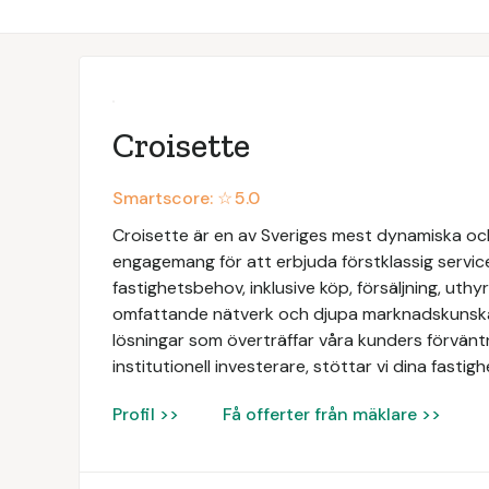
Croisette
Smartscore: ☆
5.0
Croisette är en av Sveriges mest dynamiska och
engagemang för att erbjuda förstklassig servic
fastighetsbehov, inklusive köp, försäljning, uth
omfattande nätverk och djupa marknadskunskap
lösningar som överträffar våra kunders förväntn
institutionell investerare, stöttar vi dina fasti
Profil >>
Få offerter från mäklare >>