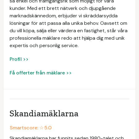
så enkel och framgångsrik som möjligt för våra
kunder. Med ett brett nätverk och djupgående
marknadskännedom, erbjuder vi skräddarsydda
lösningar för att passa alla unika behov. Oavsett om
du vill köpa, sälja eller värdera en fastighet, står våra
professionella mäklare redo att hjälpa dig med unik
expertis och personlig service.
Profil >>
Få offerter från mäklare >>
Skandiamäklarna
Smartscore: ☆
5.0
Skandiamäklarna har funnits sedan 1980-talet och