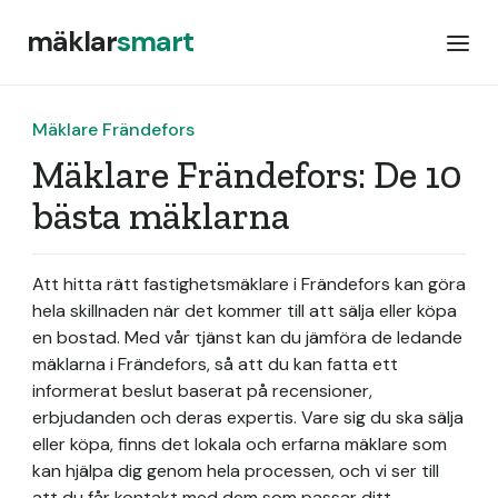
mäklar
smart
Mäklare Frändefors
Mäklare Frändefors: De 10
bästa mäklarna
Att hitta rätt fastighetsmäklare i Frändefors kan göra
hela skillnaden när det kommer till att sälja eller köpa
en bostad. Med vår tjänst kan du jämföra de ledande
mäklarna i Frändefors, så att du kan fatta ett
informerat beslut baserat på recensioner,
erbjudanden och deras expertis. Vare sig du ska sälja
eller köpa, finns det lokala och erfarna mäklare som
kan hjälpa dig genom hela processen, och vi ser till
att du får kontakt med dem som passar ditt