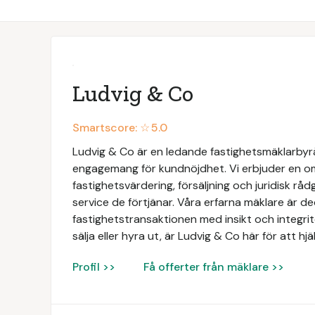
Ludvig & Co
Smartscore: ☆
5.0
Ludvig & Co är en ledande fastighetsmäklarbyrå 
engagemang för kundnöjdhet. Vi erbjuder en omf
fastighetsvärdering, försäljning och juridisk rådg
service de förtjänar. Våra erfarna mäklare är de
fastighetstransaktionen med insikt och integri
sälja eller hyra ut, är Ludvig & Co här för att hj
Profil >>
Få offerter från mäklare >>