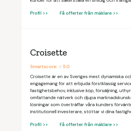
kunder för att säkerställa en smidig och framgån
Profil >>
Få offerter från mäklare >>
Croisette
Smartscore: ☆
5.0
Croisette är en av Sveriges mest dynamiska och
engagemang för att erbjuda förstklassig servic
fastighetsbehov, inklusive köp, försäljning, uth
omfattande nätverk och djupa marknadskunskap
lösningar som överträffar våra kunders förväntn
institutionell investerare, stöttar vi dina fasti
Profil >>
Få offerter från mäklare >>