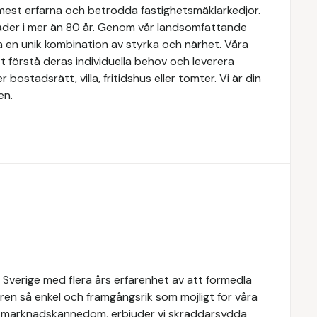
 mest erfarna och betrodda fastighetsmäklarkedjor.
täder i mer än 80 år. Genom vår landsomfattande
a en unik kombination av styrka och närhet. Våra
 förstå deras individuella behov och leverera
ostadsrätt, villa, fritidshus eller tomter. Vi är din
en.
 Sverige med flera års erfarenhet av att förmedla
ren så enkel och framgångsrik som möjligt för våra
e marknadskännedom, erbjuder vi skräddarsydda