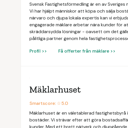
Svensk Fastighetsförmedling är en av Sveriges
Vi har hjälpt människor att köpa och sälja bos
närvaro och djupa lokala expertis kan vi erbjud
engagerade mäklare arbetar nära kunder för att
skräddarsydda lösningar - oavsett om det gäller b
pålitliga partner genom hela fastighetsprocess
Profil >>
Få offerter från mäklare >>
Mäklarhuset
Smartscore: ☆
5.0
Mäklarhuset är en väletablerad fastighetsbyrå i
bostäder. Vi strävar efter att göra bostadsaffä
kunder. Med ett brett nätverk och djupgåend