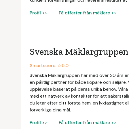
kunders förväntningar och leverera resultat av 
Profil >>
Få offerter från mäklare >>
Svenska Mäklargruppen
Smartscore: ☆
5.0
Svenska Mäklargruppen har med över 20 års e
en pålitlig partner för både köpare och säljare. 
upplevelse baserat på deras unika behov. Vå
med ett nätverk av kontakter för att säkerställ
du letar efter ditt första hem, en lyxfastighet ell
förverkliga dina mål.
Profil >>
Få offerter från mäklare >>