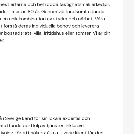
 mest erfarna och betrodda fastighetsmäklarkedjor.
täder i mer än 80 år. Genom vår landsomfattande
a en unik kombination av styrka och närhet. Våra
 förstå deras individuella behov och leverera
ostadsrätt, villa, fritidshus eller tomter. Vi är din
en.
i Sverige känd för sin lokala expertis och
attande portfölj av tjänster, inklusive
ivning, för att säkerställa att varje klient får den