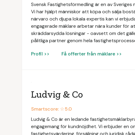
Svensk Fastighetsförmedling är en av Sveriges
Vi har hjälpt människor att köpa och sälja bos
närvaro och djupa lokala expertis kan vi erbjud
engagerade mäklare arbetar nära kunder för att
skräddarsydda lösningar - oavsett om det gäller b
pålitliga partner genom hela fastighetsprocess
Profil >>
Få offerter från mäklare >>
Ludvig & Co
Smartscore: ☆
5.0
Ludvig & Co är en ledande fastighetsmäklarbyrå 
engagemang för kundnöjdhet. Vi erbjuder en omf
fastighetsvärdering, försäljning och juridisk rådg