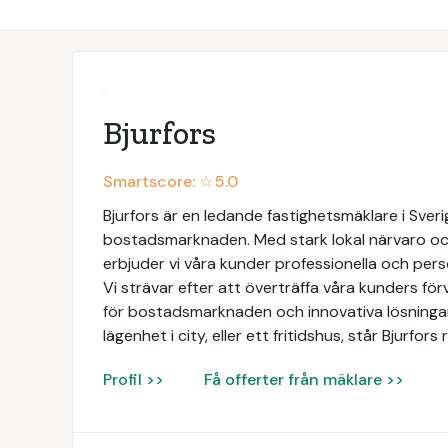
Bjurfors
Smartscore: ☆
5.0
Bjurfors är en ledande fastighetsmäklare i Sve
bostadsmarknaden. Med stark lokal närvaro och
erbjuder vi våra kunder professionella och perso
Vi strävar efter att överträffa våra kunders f
för bostadsmarknaden och innovativa lösningar. 
lägenhet i city, eller ett fritidshus, står Bjurfo
Profil >>
Få offerter från mäklare >>