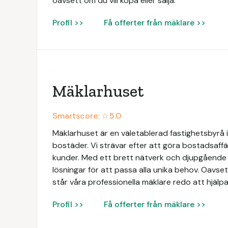
oavsett om du vill köpa eller sälja.
Profil >>
Få offerter från mäklare >>
Mäklarhuset
Smartscore: ☆
5.0
Mäklarhuset är en väletablerad fastighetsbyrå i
bostäder. Vi strävar efter att göra bostadsaffä
kunder. Med ett brett nätverk och djupgåend
lösningar för att passa alla unika behov. Oavsett
står våra professionella mäklare redo att hjälpa
Profil >>
Få offerter från mäklare >>