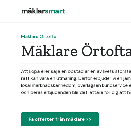
mäklar
smart
Mäklare Örtofta
Mäklare Örtofta
Att köpa eller sälja en bostad är en av livets störs
rätt kan vara en utmaning. Därför erbjuder vi en j
lokal marknadskännedom, överlägsen kundservice ell
och deras erbjudanden blir det lättare för dig att
Få offerter från mäklare >>