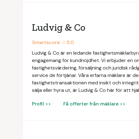
Ludvig & Co
Smartscore: ☆
5.0
Ludvig & Co är en ledande fastighetsmäklarbyrå 
engagemang för kundnöjdhet. Vi erbjuder en omf
fastighetsvärdering, försäljning och juridisk rådg
service de förtjänar. Våra erfarna mäklare är de
fastighetstransaktionen med insikt och integri
sälja eller hyra ut, är Ludvig & Co här för att hj
Profil >>
Få offerter från mäklare >>