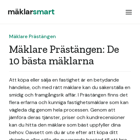
mäklar
smart
Mäklare Prästängen
Mäklare Prästängen: De
10 bästa mäklarna
Att köpa eller sälja en fastighet är en betydande
händelse, och med rätt mäklare kan du säkerställa en
smidig och framgångsrik affär. I Prästängen finns det
flera erfarna och kunniga fastighetsmäklare som kan
vägleda dig genom hela processen. Genom att
jämföra deras tjänster, priser och kundrecensioner
kan du hitta den mäklare som bäst uppfyller dina
behov. Oavsett om du är ute efter att köpa ditt
drömhus eller sälja din nuvarande bostad till ett bra