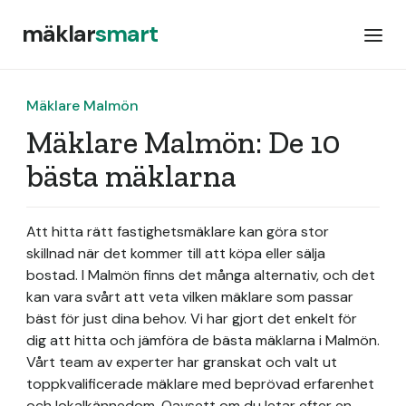
mäklar
smart
Mäklare Malmön
Mäklare Malmön: De 10
bästa mäklarna
Att hitta rätt fastighetsmäklare kan göra stor
skillnad när det kommer till att köpa eller sälja
bostad. I Malmön finns det många alternativ, och det
kan vara svårt att veta vilken mäklare som passar
bäst för just dina behov. Vi har gjort det enkelt för
dig att hitta och jämföra de bästa mäklarna i Malmön.
Vårt team av experter har granskat och valt ut
toppkvalificerade mäklare med beprövad erfarenhet
och lokalkännedom. Oavsett om du letar efter en